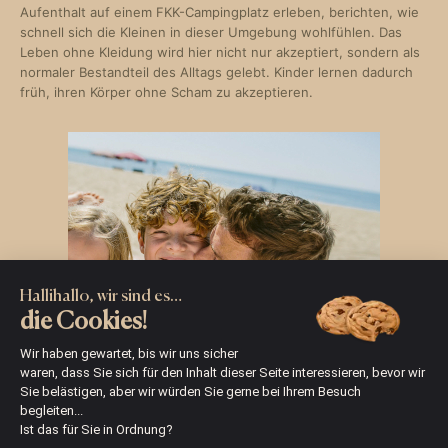
Aufenthalt auf einem FKK-Campingplatz erleben, berichten, wie
schnell sich die Kleinen in dieser Umgebung wohlfühlen. Das
Leben ohne Kleidung wird hier nicht nur akzeptiert, sondern als
normaler Bestandteil des Alltags gelebt. Kinder lernen dadurch
früh, ihren Körper ohne Scham zu akzeptieren.
Hallihallo, wir sind es…
die Cookies!
Wir haben gewartet, bis wir uns sicher
waren, dass Sie sich für den Inhalt dieser Seite interessieren, bevor wir
Sie belästigen, aber wir würden Sie gerne bei Ihrem Besuch
begleiten...
Ist das für Sie in Ordnung?