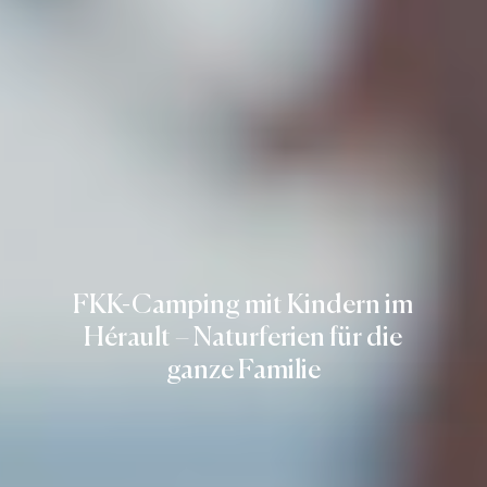
FKK-Camping mit Kindern im
Hérault – Naturferien für die
ganze Familie