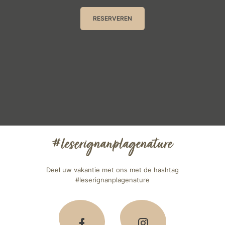
RESERVEREN
#leserignanplagenature
Deel uw vakantie met ons met de hashtag
#leserignanplagenature