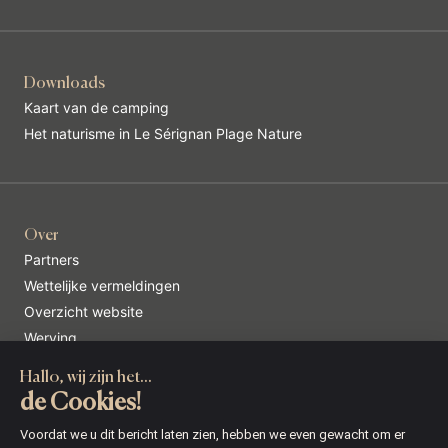
Downloads
Kaart van de camping
Het naturisme in Le Sérignan Plage Nature
Over
Partners
Wettelijke vermeldingen
Overzicht website
Werving
Hallo, wij zijn het...
de Cookies!
© Copyright 2026 - Camping Le Serignan Plage - Alle
Voordat we u dit bericht laten zien, hebben
rechten voorbehouden. - Realisatie
Interaview Production
-
we even gewacht om er zeker van te zijn dat de inhoud van deze site u
Beheer van cookies