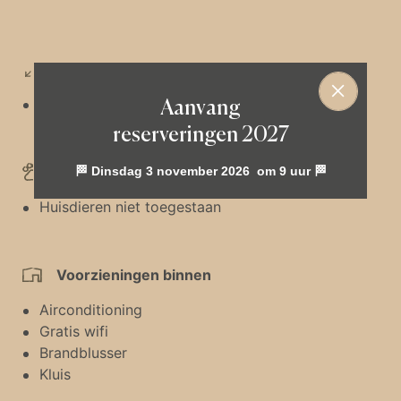
Oppervlak:
×
Aanvang
Totale oppervlakte van 28 m²
reserveringen 2027
Huisdieren
🏁 Dinsdag 3 november 2026
om 9 uur
🏁
Huisdieren niet toegestaan
Voorzieningen binnen
Airconditioning
Gratis wifi
Brandblusser
Kluis