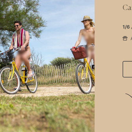
Cam
1/6