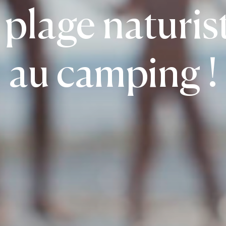
 plage naturis
au camping !